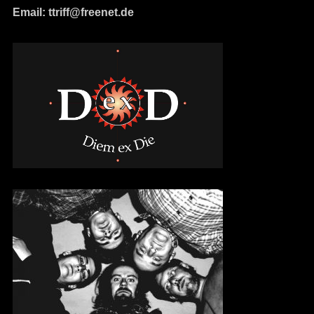
Email: ttriff@freenet.de